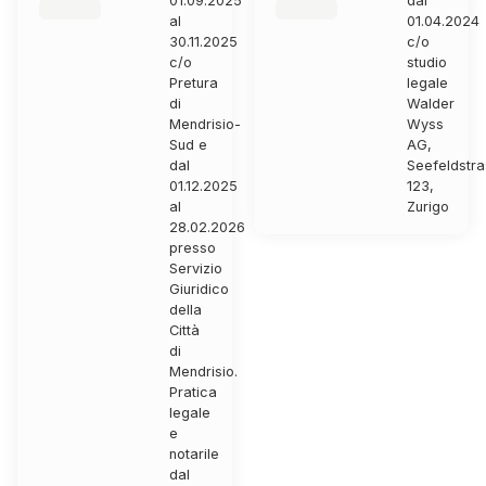
01.09.2025
dal
al
01.04.2024
30.11.2025
c/o
c/o
studio
Pretura
legale
di
Walder
Mendrisio-
Wyss
Sud e
AG,
dal
Seefeldstr
01.12.2025
123,
al
Zurigo
28.02.2026
presso
Servizio
Giuridico
della
Città
di
Mendrisio.
Pratica
legale
e
notarile
dal