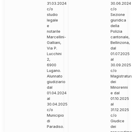
31.03.2024
30.06.2024
c/o
c/o
studio
Sezione
legale
giuridica
e
della
notarile
Polizia
Marcellini-
cantonale,
Galliani,
Bellinzona,
Via P.
dal
Lucchini
01.07.2025
2,
al
6900
30.09.2025
Lugano.
c/o
Alunnato
Magistratur
giudiziario
dei
dal
Minorenni
01.04.2024
e dal
al
01.10.2025
30.04.2025
al
c/o
31.12.2025
Municipio
c/o
di
Giudice
Paradiso.
dei