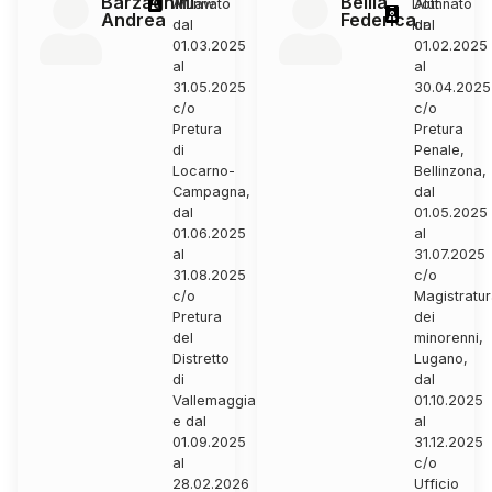
Barzaghini
Bellia
Alunnato
MLaw
Dott.
Alunnato
Andrea
Federica
dal
iur.
dal
01.03.2025
01.02.2025
al
al
31.05.2025
30.04.2025
c/o
c/o
Pretura
Pretura
di
Penale,
Locarno-
Bellinzona,
Campagna,
dal
dal
01.05.2025
01.06.2025
al
al
31.07.2025
31.08.2025
c/o
c/o
Magistratu
Pretura
dei
del
minorenni,
Distretto
Lugano,
di
dal
Vallemaggia
01.10.2025
e dal
al
01.09.2025
31.12.2025
al
c/o
28.02.2026
Ufficio