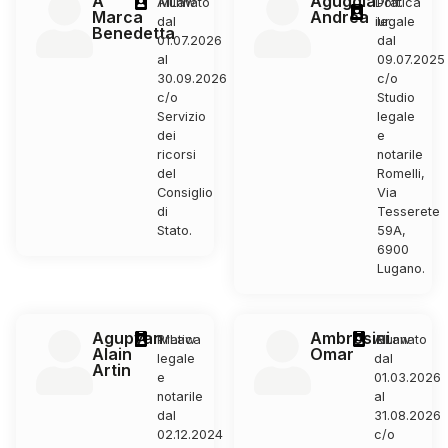
A
Aguggia
Alunnato
MLaw
Dott.
Pratica
Marca
Andrea
dal
iur.
legale
Benedetta
01.07.2026
dal
al
09.07.2025
30.09.2026
c/o
c/o
Studio
Servizio
legale
dei
e
ricorsi
notarile
del
Romelli,
Consiglio
Via
di
Tesserete
Stato.
59A,
6900
Lugano.
Agupyan
Ambrosini
Pratica
MLaw
Alunnato
BLaw
Alain
Omar
legale
dal
Artin
e
01.03.2026
notarile
al
dal
31.08.2026
02.12.2024
c/o