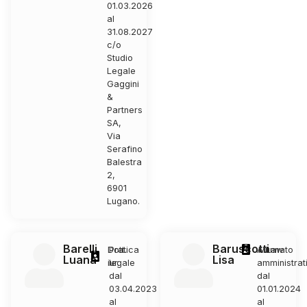
01.03.2026
al
31.08.2027
c/o
Studio
Legale
Gaggini
&
Partners
SA,
Via
Serafino
Balestra
2,
6901
Lugano.
Barelli
Baruscotti
Dott.
Pratica
Alunnato
MLaw
Luana
Lisa
iur.
legale
amministrat
dal
dal
03.04.2023
01.01.2024
al
al