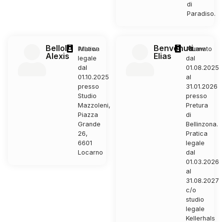
di
Paradiso.
Belloli
Benvenuti
Pratica
MLaw
Alunnato
MLaw
Alexis
Elias
legale
dal
dal
01.08.2025
01.10.2025
al
presso
31.01.2026
Studio
presso
Mazzoleni,
Pretura
Piazza
di
Grande
Bellinzona.
26,
Pratica
6601
legale
Locarno
dal
01.03.2026
al
31.08.2027
c/o
studio
legale
Kellerhals