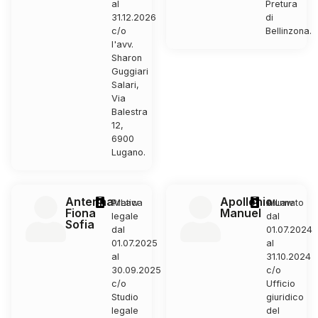
al
Pretura
31.12.2026
di
c/o
Bellinzona.
l'avv.
Sharon
Guggiari
Salari,
Via
Balestra
12,
6900
Lugano.
Antenna
Apollonio
Pratica
MLaw
Alunnato
MLaw
Fiona
Manuel
legale
dal
Sofia
dal
01.07.2024
01.07.2025
al
al
31.10.2024
30.09.2025
c/o
c/o
Ufficio
Studio
giuridico
legale
del