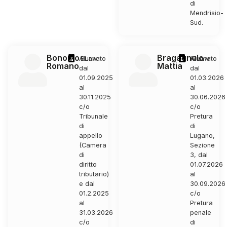
di
Mendrisio-
Sud.
Bonomo
Bragagnolo
Alunnato
BLaw
Alunnato
MLaw
Romano
Mattia
dal
dal
01.09.2025
01.03.2026
al
al
30.11.2025
30.06.2026
c/o
c/o
Tribunale
Pretura
di
di
appello
Lugano,
(Camera
Sezione
di
3, dal
diritto
01.07.2026
tributario)
al
e dal
30.09.2026
01.2.2025
c/o
al
Pretura
31.03.2026
penale
c/o
di