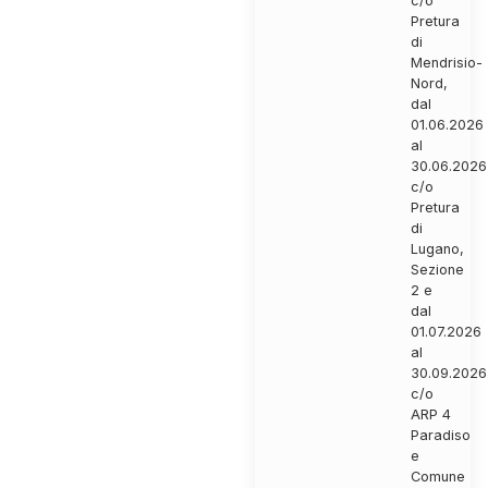
c/o
Pretura
di
Mendrisio-
Nord,
dal
01.06.2026
al
30.06.2026
c/o
Pretura
di
Lugano,
Sezione
2 e
dal
01.07.2026
al
30.09.2026
c/o
ARP 4
Paradiso
e
Comune