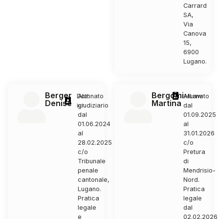
Carrard
SA,
Via
Canova
15,
6900
Lugano.
Berger
Bergomi
Dott.
Alunnato
Alunnato
MLaw
Denise
Martina
iur.
giudiziario
dal
dal
01.09.2025
01.06.2024
al
al
31.01.2026
28.02.2025
c/o
c/o
Pretura
Tribunale
di
penale
Mendrisio-
cantonale,
Nord.
Lugano.
Pratica
Pratica
legale
legale
dal
e
02.02.2026