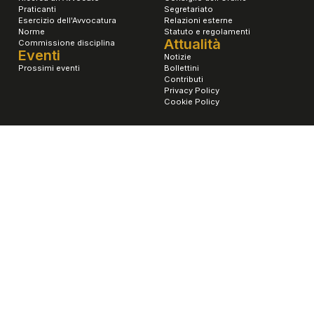
Praticanti
Segretariato
Esercizio dell'Avvocatura
Relazioni esterne
Norme
Statuto e regolamenti
Attualità
Commissione disciplina
Eventi
Notizie
Prossimi eventi
Bollettini
Contributi
Privacy Policy
Cookie Policy