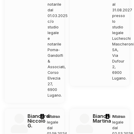
notarile
al
dal
31.08.2027
01.03.2025
presso
c/o
lo
studio
studio
legale
legale
e
Lucheschi
notarile
Mascheroni
Poma-
SA,
Gandolfi
Via
&
Dufour
Associati,
2,
Corso
6900
Elvezia
Lugano.
27,
6900
Lugano.
Biancardi
Bianchi
Pratica
MLaw
Pratica
MLaw
Niccolò
Martina
legale
legale
G.
dal
dal
01.09.2024
02.03.2026