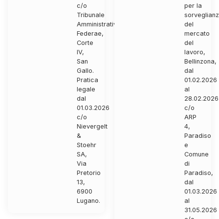
c/o
per la
Tribunale
sorveglian
Amministrativo
del
Federae,
mercato
Corte
del
IV,
lavoro,
San
Bellinzona,
Gallo.
dal
Pratica
01.02.2026
legale
al
dal
28.02.2026
01.03.2026
c/o
c/o
ARP
Nievergelt
4,
&
Paradiso
Stoehr
e
SA,
Comune
Via
di
Pretorio
Paradiso,
13,
dal
6900
01.03.2026
Lugano.
al
31.05.2026