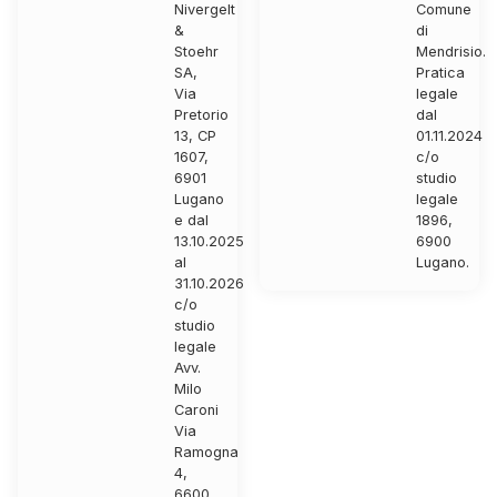
Nivergelt
Comune
&
di
Stoehr
Mendrisio.
SA,
Pratica
Via
legale
Pretorio
dal
13, CP
01.11.2024
1607,
c/o
6901
studio
Lugano
legale
e dal
1896,
13.10.2025
6900
al
Lugano.
31.10.2026
c/o
studio
legale
Avv.
Milo
Caroni
Via
Ramogna
4,
6600