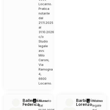
Locarno.
Pratica
notarile
dal
21.11.2025
al
31.10.2026
c/o
Studio
legale
avv.
Milo
Caroni,
Via
Ramogna
4,
6600
Locarno.
Ballerini
Barbieri
Alunnato
BLaw
Pratica
MLaw
Federica
Lorenzo
dal
legale