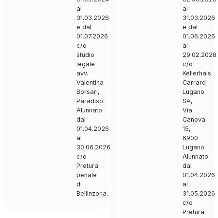
al
al
31.03.2026
31.03.2026
e dal
e dal
01.07.2026
01.06.2026
c/o
al
studio
29.02.2028
legale
c/o
avv.
Kellerhals
Valentina
Carrard
Borsari,
Lugano
Paradiso.
SA,
Alunnato
Via
dal
Canova
01.04.2026
15,
al
6900
30.06.2026
Lugano.
c/o
Alunnato
Pretura
dal
penale
01.04.2026
di
al
Bellinzona.
31.05.2026
c/o
Pretura