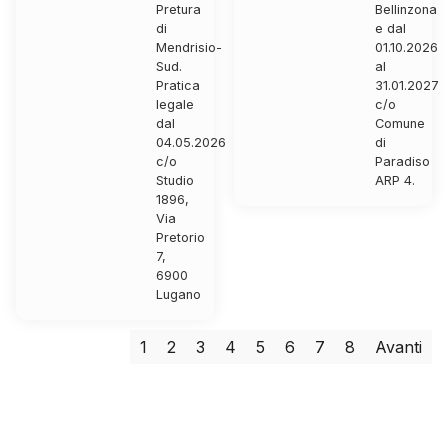
Pretura
Bellinzona
di
e dal
Mendrisio-
01.10.2026
Sud.
al
Pratica
31.01.2027
legale
c/o
dal
Comune
04.05.2026
di
c/o
Paradiso
Studio
ARP 4.
1896,
Via
Pretorio
7,
6900
Lugano
1
2
3
4
5
6
7
8
Avanti