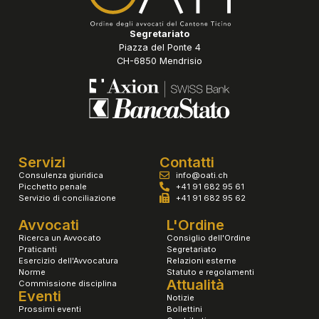
Segretariato
Piazza del Ponte 4
CH-6850 Mendrisio
Servizi
Contatti
Consulenza giuridica
info@oati.ch
Picchetto penale
+41 91 682 95 61
Servizio di conciliazione
+41 91 682 95 62
Avvocati
L'Ordine
Ricerca un Avvocato
Consiglio dell'Ordine
Praticanti
Segretariato
Esercizio dell'Avvocatura
Relazioni esterne
Norme
Statuto e regolamenti
Attualità
Commissione disciplina
Eventi
Notizie
Prossimi eventi
Bollettini