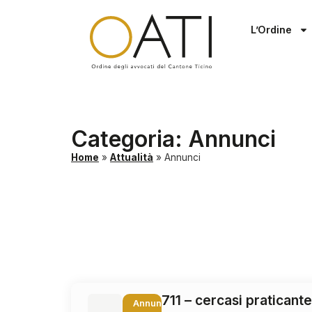
L’Ordine
Categoria: Annunci
Home
»
Attualità
»
Annunci
711 – cercasi praticant
Annunci