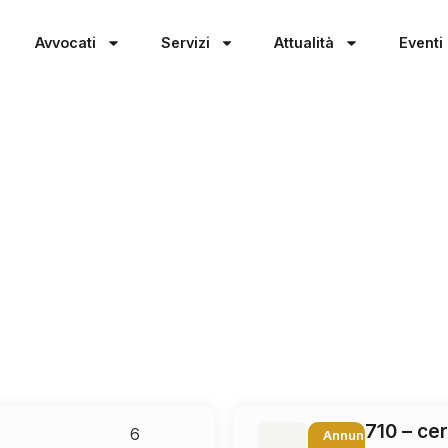
Avvocati
Servizi
Attualità
Eventi
e
710 – cer
6
Annunci