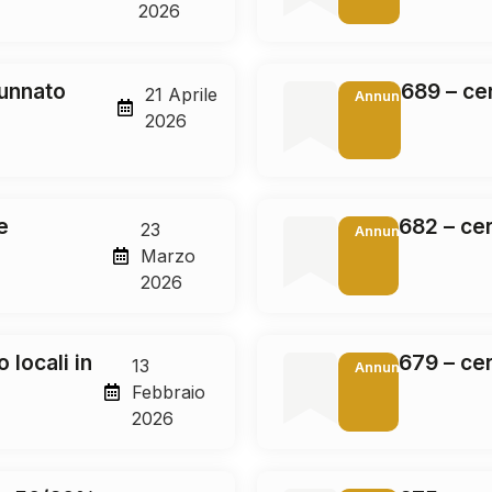
2026
lunnato
689 – ce
21 Aprile
Annunci
2026
e
682 – cer
23
Annunci
Marzo
2026
 locali in
679 – cer
13
Annunci
Febbraio
2026