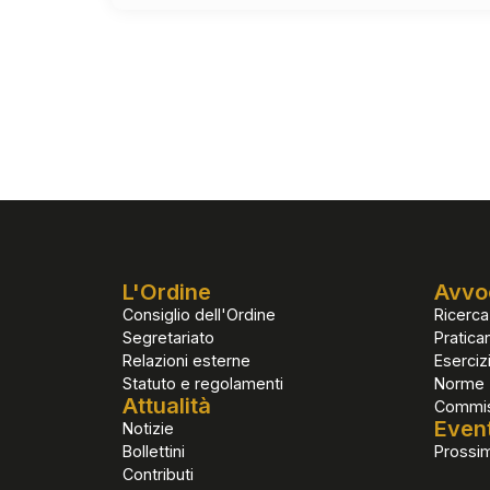
L'Ordine
Avvo
Consiglio dell'Ordine
Ricerca
Segretariato
Pratican
Relazioni esterne
Eserciz
Statuto e regolamenti
Norme
Attualità
Commiss
Event
Notizie
Bollettini
Prossim
Contributi