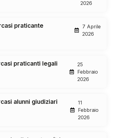
2026
rcasi praticante
7 Aprile
2026
casi praticanti legali
25
Febbraio
2026
casi alunni giudiziari
11
Febbraio
2026