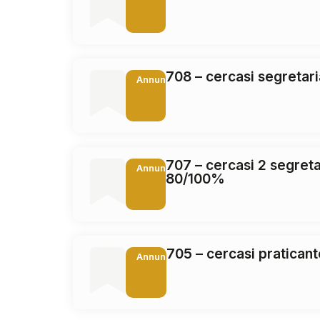
708 – cercasi segretari
Annunci
707 – cercasi 2 segreta
Annunci
80/100%
705 – cercasi praticant
Annunci