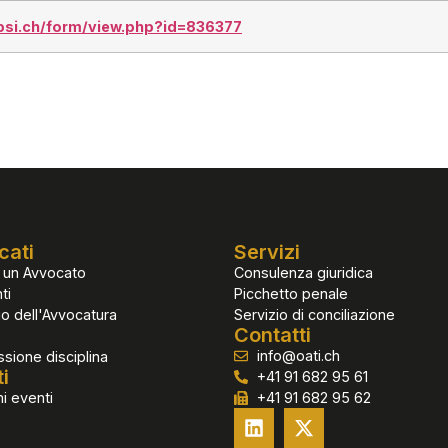
psi.ch/form/view.php?id=836377
cati
Servizi
 un Avvocato
Consulenza giuridica
ti
Picchetto penale
io dell'Avvocatura
Servizio di conciliazione
Contatti
info@oati.ch
ione disciplina
i
+41 91 682 95 61
i eventi
+41 91 682 95 62