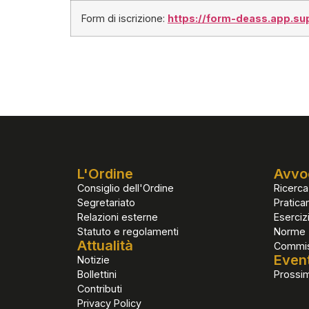
Form di iscrizione:
https://form-deass.app.su
L'Ordine
Avvo
Consiglio dell'Ordine
Ricerca
Segretariato
Pratican
Relazioni esterne
Eserciz
Statuto e regolamenti
Norme
Attualità
Commiss
Event
Notizie
Bollettini
Prossim
Contributi
Privacy Policy