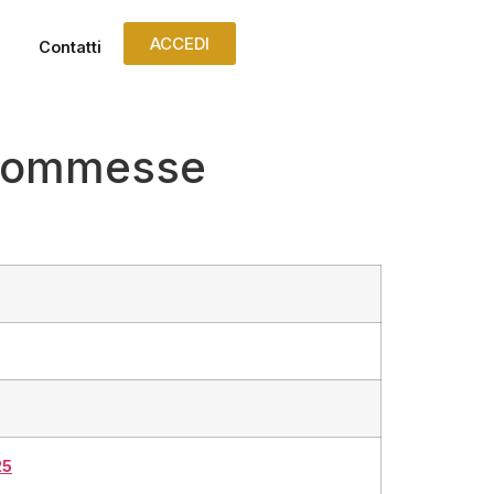
ACCEDI
Contatti
e commesse
25