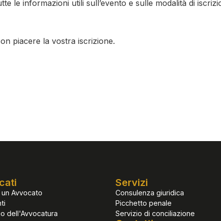
e le informazioni utili sull’evento e sulle modalità di iscrizi
on piacere la vostra iscrizione.
cati
Servizi
 un Avvocato
Consulenza giuridica
ti
Picchetto penale
io dell'Avvocatura
Servizio di conciliazione