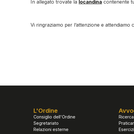
In allegato trovate la
locandina
contenente tutt
Vi ringraziamo per l’attenzione e attendiamo c
L'Ordine
Avvo
Consiglio dell'Ordine
Ricerca
Segretariato
Pratican
Relazioni esterne
Eserciz